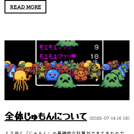
生
READ MORE
存
報
告
全体じゅもんについて
(2025-07-14 16:18)
ようやく「じゅもん」の基礎的な計算ができてきたので、